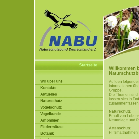
Startseite
Willkommen 
Naturschutzb
Wir über uns
Auf den folgenden
Informationen über
Kontakte
Gruppe.
Aktuelles
Die Themen sind b
lassen sich in fü
Naturschutz
zusammenfassen
Vogelschutz
Naturschutz
Vogelkunde
Erhalt von Lebe
Neuanlage und Pf
Amphibien
Fledermäuse
Artenschutz
Hilfsmaßnahmen f
Botanik