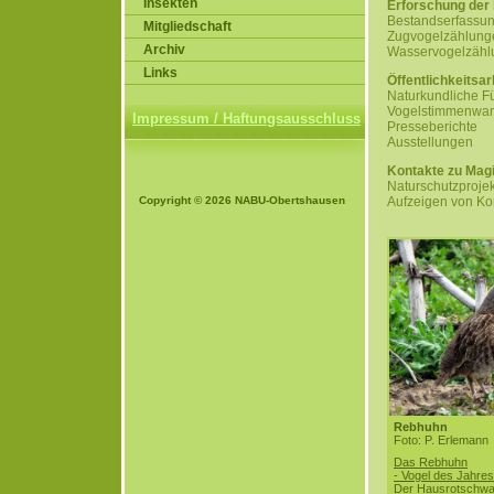
Insekten
Erforschung der
Bestandserfassun
Mitgliedschaft
Zugvogelzählung
Archiv
Wasservogelzählu
Links
Öffentlichkeitsar
Naturkundliche 
Vogelstimmenwa
Impressum / Haftungsausschluss
Presseberichte
Ausstellungen
Kontakte zu Magi
Naturschutzproje
Copyright © 2026 NABU-Obertshausen
Aufzeigen von Kon
Rebhuhn
Foto: P. Erlemann
Das Rebhuhn
- Vogel des Jahre
Der Hausrotschw